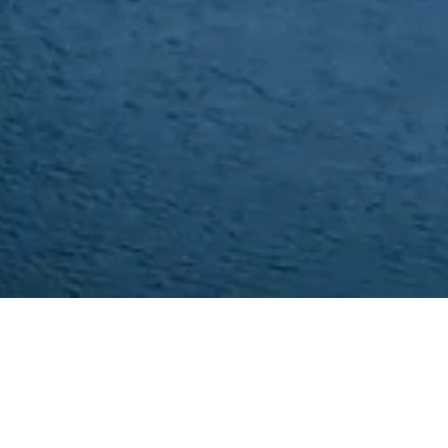
Eiendom
Utleie