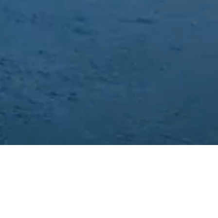
Entreprenør
Landskap
Miljø